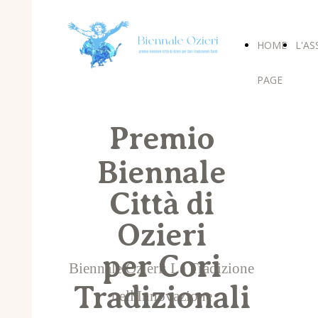
HOME
L'AS
PAGE
Premio
Biennale
Città di
Ozieri
per Cori
Biennale Ozieri: La Tradizione
Tradizionali
nell'Innovazione